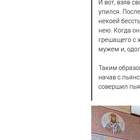
И вот, взяв с
упился. Посл
некоей бесст
нею. Когда он
грешащего с ж
мужем и, одол
Таким образом
начав с пьянс
совершил пья