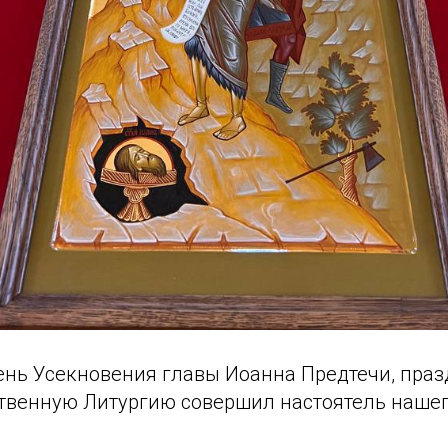
день Усекновения главы Иоанна Предтечи, пра
твенную Литургию совершил настоятель наше