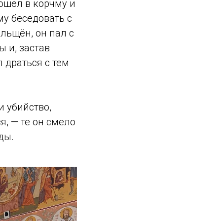
вошёл в корчму и
му беседовать с
льщён, он пал с
 и, застав
л драться с тем
и убийство,
я, — те он смело
ды.