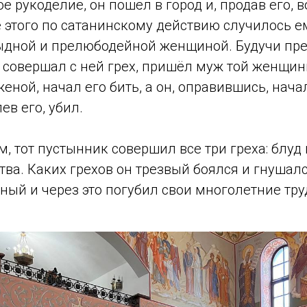
воё рукоделие, он пошёл в город и, продав его, 
е этого по сатанинскому действию случилось е
ыдной и прелюбодейной женщиной. Будучи пре
 совершал с ней грех, пришёл муж той женщины
еной, начал его бить, а он, оправившись, нача
ев его, убил.
, тот пустынник совершил все три греха: блуд 
тва. Каких грехов он трезвый боялся и гнушалс
ный и через это погубил свои многолетние тру