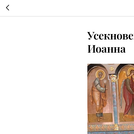
Усекнове
Иоанна