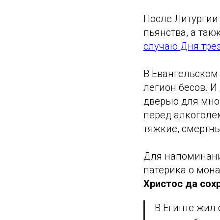
После Литургии
пьянства, а так
случаю Дня трез
В Евангельском 
легион бесов. И
дверью для мног
перед алкоголем
тяжкие, смертны
Для напоминани
патерика о мон
Христос да сохр
В Египте жил 