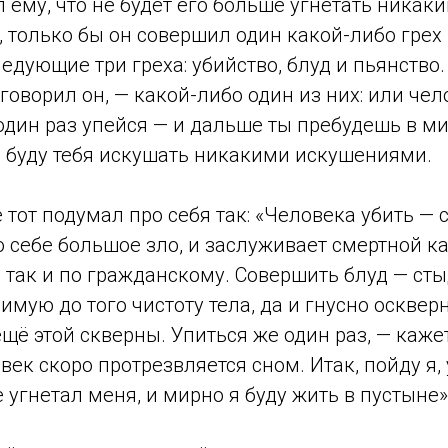
 ему, что не будет его больше угнетать никак
только бы он совершил один какой-либо грех 
дующие три греха: убийство, блуд и пьянство.
говорил он, — какой-либо один из них: или чел
один раз упейся — и дальше ты пребудешь в ми
не буду тебя искушать никакими искушениями.
тот подумал про себя так: «Человека убить — с
о себе большое зло, и заслуживает смертной к
 так и по гражданскому. Совершить блуд — ст
имую до того чистоту тела, да и гнусно осквер
щё этой скверны. Упиться же один раз, — каже
овек скоро протрезвляется сном. Итак, пойду я,
 угнетал меня, и мирно я буду жить в пустыне»