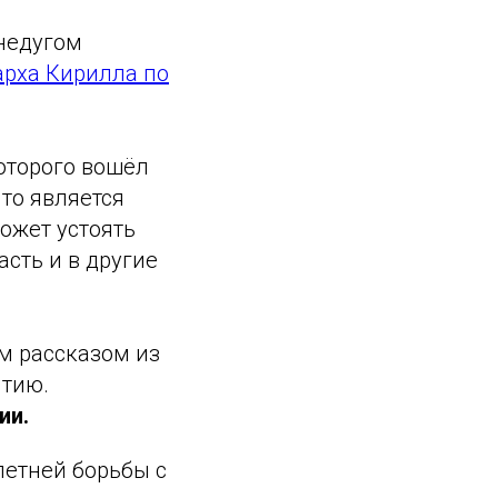
недугом
арха Кирилла по
которого вошёл
что является
ожет устоять
асть и в другие
м рассказом из
итию.
ии.
летней борьбы с