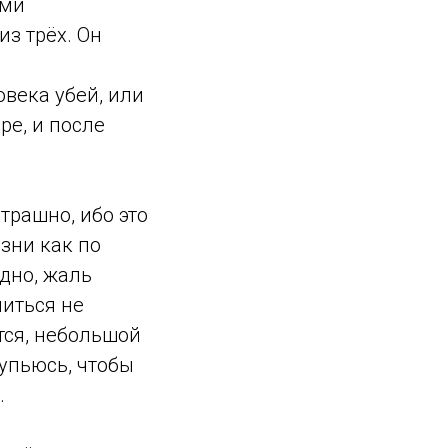
ими
из трёх. Он
овека убей, или
ре, и после
трашно, ибо это
азни как по
ыдно, жаль
ниться не
тся, небольшой
 упьюсь, чтобы
.