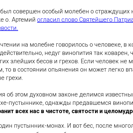
 был совершен особый молебен о страждущих 
же о. Артемий
огласил слово Святейшего Патри
вости.
чтении на молебне говорилось о человеке, в 
 действительно, недуг винопития так коварен, 
их злейших бесов и грехов. Если человек не м
, то в состоянии опьянения он может легко вп
е грехи.
я об этом духовном законе делимся известны
ахе-пустыннике, однажды предавшемся виноп
анит всех нас в чистоте, святости и целомудр
один пустынник-монах. И вот бес, после много