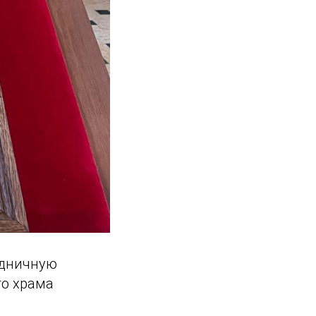
здничную
го храма