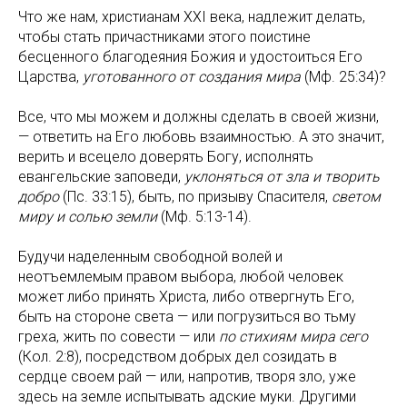
Что же нам, христианам XХI века, надлежит делать,
чтобы стать причастниками этого поистине
бесценного благодеяния Божия и удостоиться Его
Царства,
уготованного от создания мира
(Мф. 25:34)?
Все, что мы можем и должны сделать в своей жизни,
— ответить на Его любовь взаимностью. А это значит,
верить и всецело доверять Богу, исполнять
евангельские заповеди,
уклоняться от зла и творить
добро
(Пс. 33:15), быть, по призыву Спасителя,
светом
миру и солью земли
(Мф. 5:13-14).
Будучи наделенным свободной волей и
неотъемлемым правом выбора, любой человек
может либо принять Христа, либо отвергнуть Его,
быть на стороне света — или погрузиться во тьму
греха, жить по совести — или
по стихиям мира сего
(Кол. 2:8), посредством добрых дел созидать в
сердце своем рай — или, напротив, творя зло, уже
здесь на земле испытывать адские муки. Другими