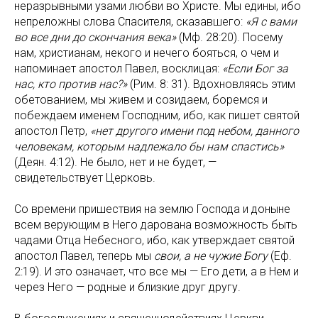
неразрывными узами любви во Христе. Мы едины, ибо
непреложны слова Спасителя, сказавшего:
«Я с вами
во все дни до скончания века»
(Мф. 28:20). Посему
нам, христианам, некого и нечего бояться, о чем и
напоминает апостол Павел, восклицая:
«Если Бог за
нас, кто против нас?»
(Рим. 8: 31). Вдохновляясь этим
обетованием, мы живем и созидаем, боремся и
побеждаем именем Господним, ибо, как пишет святой
апостол Петр,
«нет другого имени под небом, данного
человекам, которым надлежало бы нам спастись»
(Деян. 4:12). Не было, нет и не будет, —
свидетельствует Церковь.
Со времени пришествия на землю Господа и доныне
всем верующим в Него дарована возможность быть
чадами Отца Небесного, ибо, как утверждает святой
апостол Павел, теперь мы
свои, а не чужие Богу
(Еф.
2:19). И это означает, что все мы — Его дети, а в Нем и
через Него — родные и близкие друг другу.