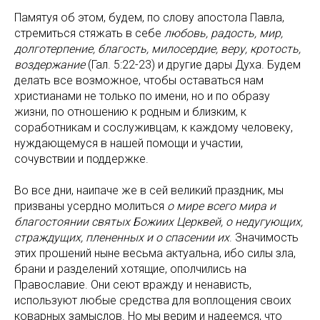
Памятуя об этом, будем, по слову апостола Павла,
стремиться стяжать в себе
любовь, радость, мир,
долготерпение, благость, милосердие, веру, кротость,
воздержание
(Гал. 5:22-23) и другие дары Духа. Будем
делать все возможное, чтобы оставаться нам
христианами не только по имени, но и по образу
жизни, по отношению к родным и близким, к
соработникам и сослуживцам, к каждому человеку,
нуждающемуся в нашей помощи и участии,
сочувствии и поддержке.
Во все дни, наипаче же в сей великий праздник, мы
призваны усердно молиться
о мире всего мира и
благостоянии святых Божиих Церквей, о недугующих,
страждущих, плененных и о спасении их
. Значимость
этих прошений ныне весьма актуальна, ибо силы зла,
брани и разделений хотящие, ополчились на
Православие. Они сеют вражду и ненависть,
используют любые средства для воплощения своих
коварных замыслов. Но мы верим и надеемся, что