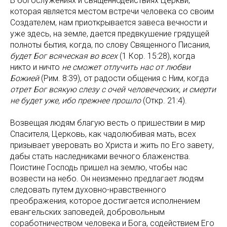
В богослужениях и священнодействиях Церкви,
которая является местом встречи человека со своим
Создателем, нам приоткрывается завеса вечности и
уже здесь, на земле, дается предвкушение грядущей
полноты бытия, когда, по слову Священного Писания,
будет Бог всяческая во всех
(1 Кор. 15:28), когда
никто и ничто
не сможет отлучить нас от любви
Божией
(Рим. 8:39), от радости общения с Ним, когда
отрет Бог всякую слезу с очей человеческих, и смерти
не будет уже, ибо прежнее прошло
(Откр. 21:4).
Возвещая людям благую весть о пришествии в мир
Спасителя, Церковь, как чадолюбивая мать, всех
призывает уверовать во Христа и жить по Его завету,
дабы стать наследниками вечного блаженства.
Поистине Господь пришел на землю, чтобы нас
возвести на небо. Он неизменно предлагает людям
следовать путем духовно-нравственного
преображения, которое достигается исполнением
евангельских заповедей, добровольным
соработничеством человека и Бога, содействием Его