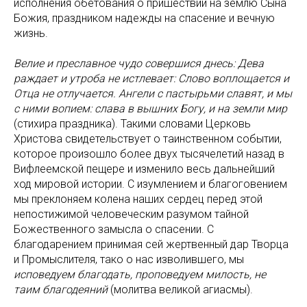
исполнения обетования о пришествии на землю Сына
Божия, праздником надежды на спасение и вечную
жизнь.
Велие и преславное чудо совершися днесь: Дева
раждает и утроба не истлевает: Слово воплощается и
Oтца не отлучается. Ангели с пастырьми славят, и мы
с ними вопием: слава в вышних Богу, и на земли мир
(стихира праздника). Такими словами Церковь
Христова свидетельствует о таинственном событии,
которое произошло более двух тысячелетий назад в
Вифлеемской пещере и изменило весь дальнейший
ход мировой истории. С изумлением и благоговением
мы преклоняем колена наших сердец перед этой
непостижимой человеческим разумом тайной
Божественного замысла о спасении. С
благодарением принимая сей жертвенный дар Творца
и Промыслителя, тако о нас изволившего, мы
исповедуем благодать, проповедуем милость, не
таим благодеяний
(молитва великой агиасмы).