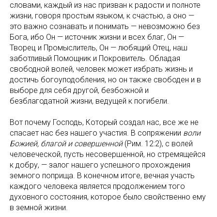
словами, каждый из нас призван к радости и полноте
жизни, говоря простым языком, к счастью, а оно —
это важно сознавать и понимать — невозможно без
Бога, ибо Он — источник жизни и всех благ, Он —
Творец и Промыслитель, Он — любящий Отец, наш
заботливый Помощник и Покровитель. Обладая
свободной волей, человек может избрать жизнь и
достичь богоуподобления, но он также свободен и в
выборе для себя другой, безбожной и
безблагодатной жизни, ведущей к погибели.
Вот почему Господь, Который создал нас, все же не
спасает нас без нашего участия. В сопряжении
воли
Божией, благой и совершенной
(Рим. 12:2), с волей
человеческой, пусть несовершенной, но стремящейся
к добру, — залог нашего успешного прохождения
земного поприща. В конечном итоге, вечная участь
каждого человека является продолжением того
духовного состояния, которое было свойственно ему
в земной жизни.