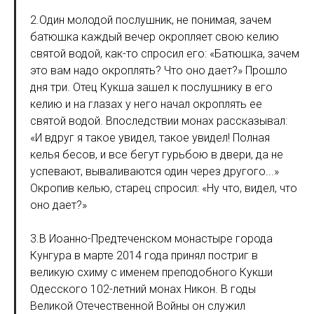
2.Один молодой послушник, не понимая, зачем
батюшка каждый вечер окропляет свою келию
святой водой, как-то спросил его: «Батюшка, зачем
это вам надо окроплять? Что оно дает?» Прошло
дня три. Отец Кукша зашел к послушнику в его
келию и на глазах у него начал окроплять ее
святой водой. Впоследствии монах рассказывал:
«И вдруг я такое увидел, такое увидел! Полная
келья бесов, и все бегут гурьбою в двери, да не
успевают, вываливаются один через другого...»
Окропив келью, старец спросил: «Ну что, видел, что
оно дает?»
3.В Иоанно-Предтеченском монастыре города
Кунгура в марте 2014 года принял постриг в
великую схиму с именем преподобного Кукши
Одесского 102-летний монах Никон. В годы
Великой Отечественной Войны он служил