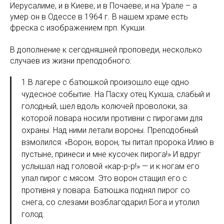
Иерусалиме, и в Киеве, и в Почаеве, и на Урале – а
умер он в Одессе в 1964 г. В нашем храме есть
фреска с изображением прп. Кукши.
В дополнение к сегодняшней проповеди, несколько
случаев из жизни преподобного:
1.В лагере с батюшкой произошло еще одно
чудесное событие. На Пасху отец Кукша, слабый и
голодный, шел вдоль колючей проволоки, за
которой повара носили противни с пирогами для
охраны. Над ними летали вороны. Преподобный
взмолился: «Ворон, ворон, ты питал пророка Илию в
пустыне, принеси и мне кусочек пирога!» И вдруг
услышал над головой «кар-р-р!» — и к ногам его
упал пирог с мясом. Это ворон стащил его с
противня у повара. Батюшка поднял пирог со
снега, со слезами возблагодарил Бога и утолил
голод.