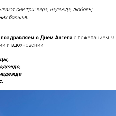
ывают сии три: вера, надежда, любовь;
них больше.
 поздравляем с Днем Ангела
с пожеланием мн
ии и вдохновении!
цы,
Надеждо,
 надежде
с.