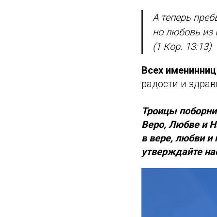
А теперь преб
но любовь из 
(1 Кор. 13:13)
Всех именинниц
радости и здрав
Троицы поборни
Веро, Любве и 
в вере, любви и
утверждайте на