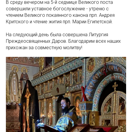
В среду вечером на 5-й седмице Великого поста
совершили уставное богослужение - утреню с
чтением Великого покаянного канона прп. Андрея
Критского и чтение жития прп. Марии Египетской.
На следующий день была совершена Литургия
Преждеосвященных Даров. Благодарим всех наших
прихожан за совместную молитву!