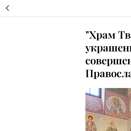
"Храм Тв
украшен
соверше
Правосл