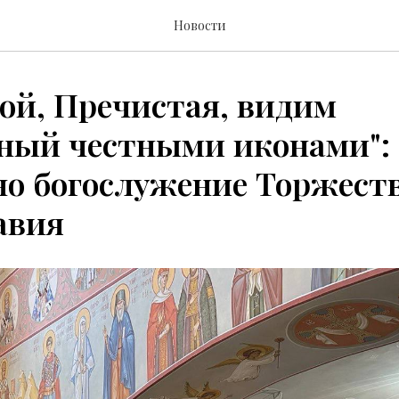
Новости
ой, Пречистая, видим
ный честными иконами":
но богослужение Торжест
авия