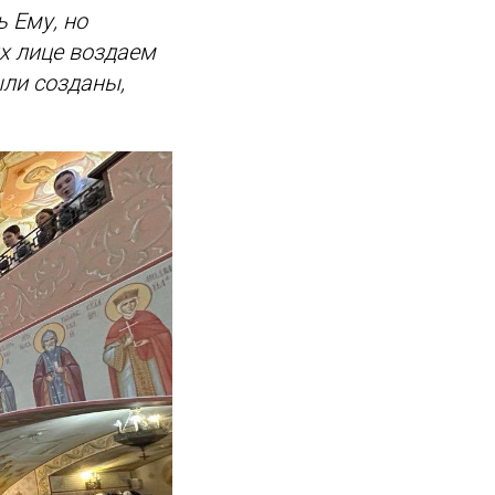
 Ему, но
их лице воздаем
ыли созданы,