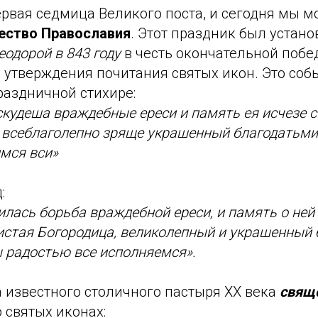
рвая седмица Великого поста, и сегодня мы м
ество Православия
. Этот праздник был устан
одорой в 843 году
в честь окончательной побе
 утверждения почитания святых икон. Это соб
раздничной стихире:
кудеша враждебные ереси и память ея исчезе с
, всеблаголепно зряще украшенный благодатьми
мся вси»
:
илась борьба враждебной ереси, и память о ней 
истая Богородица, великолепный и украшенный
 радостью все исполняемся».
 известного столичного пастыря XX века
свящ
 святых иконах: