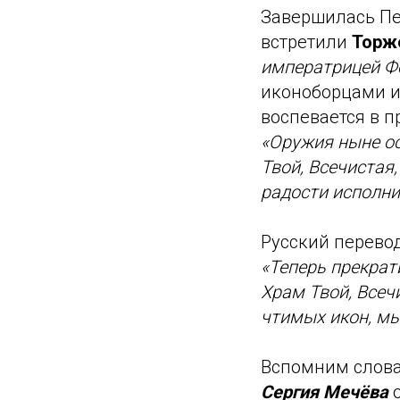
Завершилась Пе
встретили
Торж
императрицей Фе
иконоборцами и
воспевается в п
«Оружия ныне ос
Твой, Всечистая
радости исполни
Русский перевод
«Теперь прекрат
Храм Твой, Всеч
чтимых икон, мы
Вспомним слова
Сергия Мечёва
о