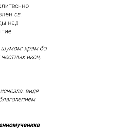
олитвенно
овлен
св.
ды над
ытие
 шумом: храм бо
 честных икон,
исчезла: видя
 благолепием
енномученика