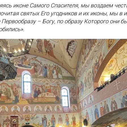
няясь иконе Самого Спасителя, мы воздаем честь
почитая святых Его угодников и их иконы, мы в 
 Первообразу – Богу, по образу Которого они б
обились».