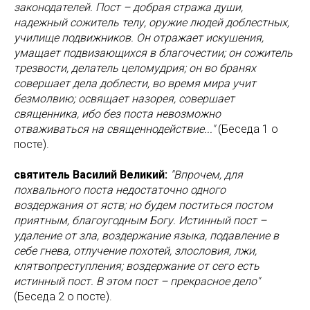
законодателей. Пост – добрая стража души,
надежный сожитель телу, оружие людей доблестных,
училище подвижников. Он отражает искушения,
умащает подвизающихся в благочестии; он сожитель
трезвости, делатель целомудрия; он во бранях
совершает дела доблести, во время мира учит
безмолвию; освящает назорея, совершает
священника, ибо без поста невозможно
отваживаться на священнодействие..."
(Беседа 1 о
посте).
святитель Василий Великий:
"Впрочем, для
похвального поста недостаточно одного
воздержания от яств; но будем поститься постом
приятным, благоугодным Богу. Истинный пост –
удаление от зла, воздержание языка, подавление в
себе гнева, отлучение похотей, злословия, лжи,
клятвопреступления; воздержание от сего есть
истинный пост. В этом пост – прекрасное дело"
(Беседа 2 о посте).